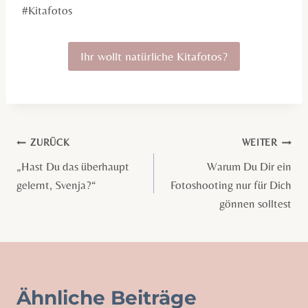
#Kitafotos
Ihr wollt natürliche Kitafotos?
Beitragsnavigation
ZURÜCK
WEITER
„Hast Du das überhaupt
Warum Du Dir ein
gelernt, Svenja?“
Fotoshooting nur für Dich
gönnen solltest
Ähnliche Beiträge